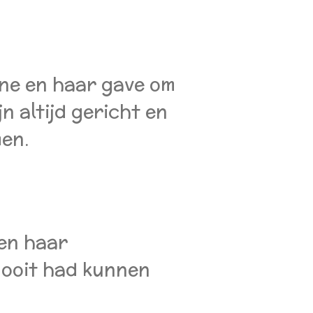
ine en haar gave om
n altijd gericht en
men.
 en haar
nooit had kunnen