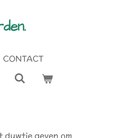
den.
CONTACT
t duwtje geven om